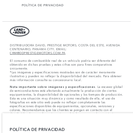
POLÍTICA DE PRIVACIDAD
DISTRIBUIDORA DAVID, PRESTIGE MOTORS, COSTA DEL ESTE, AVENIDA
CENTENARIO, PANAMA CITY, EMAIL:
CRM@DDPRESTIGEMOTORS.COM.PA
El consumo de combustible real de un vehículo podría ser diferente del
obtenido en dichas pruebas y estas cifras son para fines comparativos
únicamente.
*Las imágenes y especificaciones mostradas son de carácter meramente
ilustrativo y pueden no reflejar la disponibilidad del mercado. Para obtener
más información consulte su concesionario local.
Nota importante sobre imágenes y especificaciones.
La escasez global
de semiconductores está afectando actualmente la producción de ciertos
equipamientos, la disponibilidad de opcionales y los tiempos de producción.
Esta es una situación muy dinámica y como resultado de ella, el uso de
fotografías en este sitio web puede no reflejar completamente las
especificaciones disponibles de equipamientos, opcionales, versiones y
colores. Recomendamos que los clientes se pongan en contacto con el
distribuidor de su preferencia, quien podrá dar a conocer las restricciones
actuales de nuestros vehículos y que no realicen un pedido basándose
únicamente en las especificaciones e imágenes mostradas en este sitio web.
POLÍTICA DE PRIVACIDAD
Jaguar Land Rover Limited busca constantemente nuevas formas de mejorar
las especificaciones, el diseño y la producción de sus vehículos, piezas y