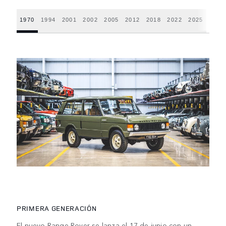
1970
1994
2001
2002
2005
2012
2018
2022
2025
PRIMERA GENERACIÓN
El nuevo Range Rover se lanza el 17 de junio con un