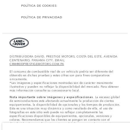
POLÍTICA DE COOKIES
POLÍTICA DE PRIVACIDAD
DISTRIBUIDORA DAVID, PRESTIGE MOTORS, COSTA DEL ESTE, AVENIDA
CENTENARIO, PANAMA CITY, EMAIL:
CRM@DDPRESTIGEMOTORS.COM.PA
El consumo de combustible real de un vehículo podría ser diferente del
obtenido en dichas pruebas y estas cifras son para fines comparativos
únicamente.
*Las imágenes y especificaciones mostradas son de carácter meramente
ilustrativo y pueden no reflejar la disponibilidad del mercado. Para obtener
más información consulte su concesionario local.
Nota importante sobre imágenes y especificaciones.
La escasez global
de semiconductores está afectando actualmente la producción de ciertos
equipamientos, la disponibilidad de opcionales y los tiempos de producción.
Esta es una situación muy dinámica y como resultado de ella, el uso de
fotografías en este sitio web puede no reflejar completamente las
especificaciones disponibles de equipamientos, opcionales, versiones y
colores. Recomendamos que los clientes se pongan en contacto con el
distribuidor de su preferencia, quien podrá dar a conocer las restricciones
actuales de nuestros vehículos y que no realicen un pedido basándose