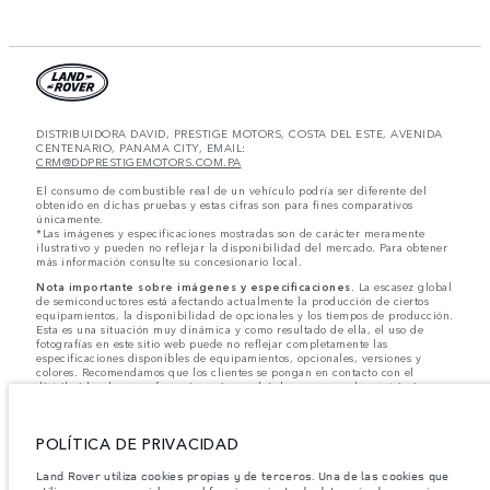
DISTRIBUIDORA DAVID, PRESTIGE MOTORS, COSTA DEL ESTE, AVENIDA
CENTENARIO, PANAMA CITY, EMAIL:
CRM@DDPRESTIGEMOTORS.COM.PA
El consumo de combustible real de un vehículo podría ser diferente del
obtenido en dichas pruebas y estas cifras son para fines comparativos
únicamente.
*Las imágenes y especificaciones mostradas son de carácter meramente
ilustrativo y pueden no reflejar la disponibilidad del mercado. Para obtener
más información consulte su concesionario local.
Nota importante sobre imágenes y especificaciones.
La escasez global
de semiconductores está afectando actualmente la producción de ciertos
equipamientos, la disponibilidad de opcionales y los tiempos de producción.
Esta es una situación muy dinámica y como resultado de ella, el uso de
fotografías en este sitio web puede no reflejar completamente las
especificaciones disponibles de equipamientos, opcionales, versiones y
colores. Recomendamos que los clientes se pongan en contacto con el
distribuidor de su preferencia, quien podrá dar a conocer las restricciones
actuales de nuestros vehículos y que no realicen un pedido basándose
únicamente en las especificaciones e imágenes mostradas en este sitio web.
POLÍTICA DE PRIVACIDAD
Jaguar Land Rover Limited busca constantemente nuevas formas de mejorar
las especificaciones, el diseño y la producción de sus vehículos, piezas y
accesorios, por lo que se producen modificaciones de forma continua y sin
Land Rover utiliza cookies propias y de terceros. Una de las cookies que
previo aviso. Según el modelo, algunas funciones serán opcionales o