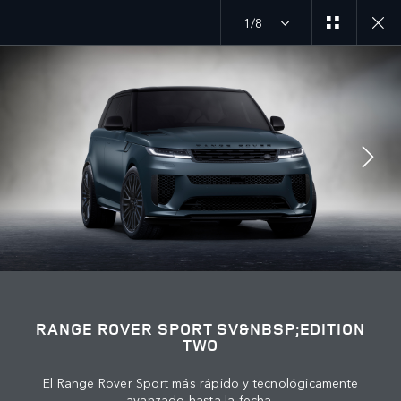
1/8
MENU
ÚNETE A LA CONVERSACIÓN
RANGE ROVER SPORT SV&NBSP;EDITION
TWO
El Range Rover Sport más rápido y tecnológicamente
avanzado hasta la fecha.
CONTÁCTANOS