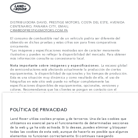
DISTRIBUIDORA DAVID, PRESTIGE MOTORS, COSTA DEL ESTE, AVENIDA
CENTENARIO, PANAMA CITY, EMAIL:
CRM@DDPRESTIGEMOTORS.COM.PA
El consumo de combustible real de un vehículo podría ser diferente del
obtenido en dichas pruebas y estas cifras son para fines comparativos
únicamente.
*Las imágenes y especificaciones mostradas son de carácter meramente
ilustrativo y pueden no reflejar la disponibilidad del mercado. Para obtener
más información consulte su concesionario local.
Nota importante sobre imágenes y especificaciones.
La escasez global
de semiconductores está afectando actualmente la producción de ciertos
equipamientos, la disponibilidad de opcionales y los tiempos de producción.
Esta es una situación muy dinámica y como resultado de ella, el uso de
fotografías en este sitio web puede no reflejar completamente las
especificaciones disponibles de equipamientos, opcionales, versiones y
colores. Recomendamos que los clientes se pongan en contacto con el
distribuidor de su preferencia, quien podrá dar a conocer las restricciones
actuales de nuestros vehículos y que no realicen un pedido basándose
únicamente en las especificaciones e imágenes mostradas en este sitio web.
POLÍTICA DE PRIVACIDAD
Jaguar Land Rover Limited busca constantemente nuevas formas de mejorar
las especificaciones, el diseño y la producción de sus vehículos, piezas y
accesorios, por lo que se producen modificaciones de forma continua y sin
Land Rover utiliza cookies propias y de terceros. Una de las cookies que
previo aviso. Según el modelo, algunas funciones serán opcionales o
utilizamos es esencial para el funcionamiento de determinadas secciones
vendrán incluidas de serie. La información, las especificaciones, los motores
de la web y ya ha sido activada. Si lo deseas, puedes eliminar y bloquear
y los colores que aparecen en esta página web se basan en las
todas las cookies de esta web, aunque de hacerlo es posible que algunos
especificaciones europeas. Estos pueden variar en función del mercado y
elementos no funcionen correctamente. Si continuas navegando
pueden ser modificados sin previo aviso. Algunos vehículos se muestran con