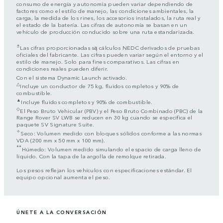
consumo de energía y autonomía pueden variar dependiendo de
factores como el estilo de manejo, las condiciones ambientales, la
carga, la medida de los rines, los accesorios instalados, la ruta real y
el estado de la batería. Las cifras de autonomía se basan en un
vehículo de producción conducido sobre una ruta estandarizada.
±
Las cifras proporcionadas są cálculos NEDC derivados de pruebas
oficiales del fabricante. Las cifras pueden variar según el entorno y el
estilo de manejo. Solo para fines comparativos. Las cifras en
condiciones reales pueden diferir.
Con el sistema Dynamic Launch activado.
△
Incluye un conductor de 75 kg, fluidos completos y 90% de
combustible.
▲
Incluye fluidos completos y 90% de combustible.
◇
El Peso Bruto Vehicular (PBV) y el Peso Bruto Combinado (PBC) de la
Range Rover SV LWB se reducen en 30 kg cuando se especifica el
paquete SV Signature Suite.
✧
Seco: Volumen medido con bloques sólidos conforme a las normas
VDA (200 mm x 50 mm x 100 mm).
**
Húmedo: Volumen medido simulando el espacio de carga lleno de
líquido. Con la tapa de la argolla de remolque retirada.
Los pesos reflejan los vehículos con especificaciones estándar. El
equipo opcional aumenta el peso.
ÚNETE A LA CONVERSACIÓN