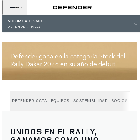
MENU
AUTOMOVILISMO
DEFENDER RALLY
DEFENDER RALLY
Defender gana en la categoría Stock del
Rally Dakar 2026 en su año de debut.
DEFENDER OCTA
EQUIPOS
SOSTENIBILIDAD
SOCIOS
UNIDOS EN EL RALLY,
GANAMOS COMO UNO