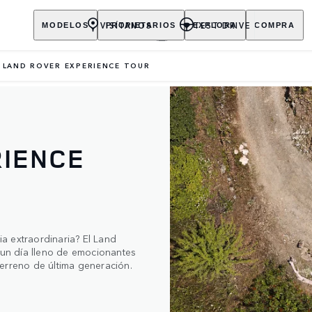
VISÍTANOS
TEST DRIVE
MODELOS
PROPIETARIOS
EXPLORA
COMPRA
LAND ROVER EXPERIENCE TOUR
RIENCE
a extraordinaria? El Land
n un día lleno de emocionantes
erreno de última generación.