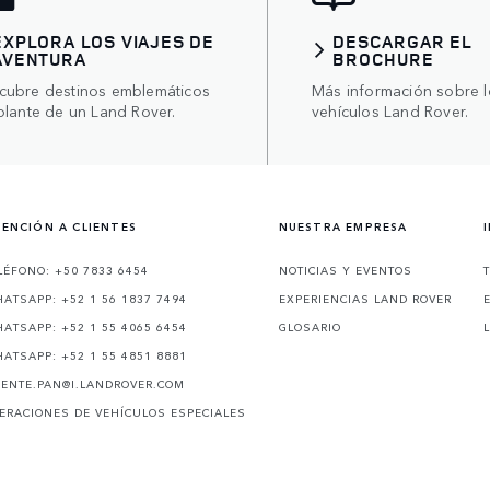
EXPLORA LOS VIAJES DE
DESCARGAR EL
AVENTURA
BROCHURE
cubre destinos emblemáticos
Más información sobre l
olante de un Land Rover.
vehículos Land Rover.
ENCIÓN A CLIENTES
NUESTRA EMPRESA
LÉFONO: +50 7833 6454
NOTICIAS Y EVENTOS
ATSAPP: +52 1 56 1837 7494
EXPERIENCIAS LAND ROVER
ATSAPP: +52 1 55 4065 6454
GLOSARIO
ATSAPP: +52 1 55 4851 8881
IENTE.PAN@I.LANDROVER.COM
ERACIONES DE VEHÍCULOS ESPECIALES