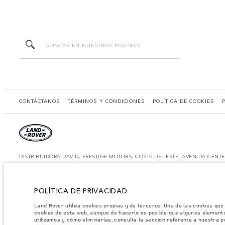
CONTÁCTANOS
TÉRMINOS Y CONDICIONES
POLÍTICA DE COOKIES
DISTRIBUIDORA DAVID, PRESTIGE MOTORS, COSTA DEL ESTE, AVENIDA CENT
El consumo de combustible real de un vehículo podría ser diferente del obtenido 
*Las imágenes y especificaciones mostradas son de carácter meramente ilustrativo 
Nota importante sobre imágenes y especificaciones.
La escasez global de se
POLÍTICA DE PRIVACIDAD
dinámica y como resultado de ella, el uso de fotografías en este sitio web puede 
distribuidor de su preferencia, quien podrá dar a conocer las restricciones actua
Land Rover utiliza cookies propias y de terceros. Una de las cookies que
cookies de esta web, aunque de hacerlo es posible que algunos element
Jaguar Land Rover Limited busca constantemente nuevas formas de mejorar las espec
utilizamos y cómo eliminarlas, consulta la sección referente a nuestra p
modelo, algunas funciones serán opcionales o vendrán incluidas de serie. La infor