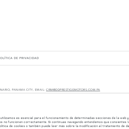
POLÍTICA DE PRIVACIDAD
ENARIO, PANAMA CITY, EMAIL:
CRM@DDPRESTIGEMOTORS.COM.PA
en dichas pruebas y estas cifras son para fines comparativos únicamente.
y pueden no reflejar la disponibilidad del mercado. Para obtener más información consult
miconductores está afectando actualmente la producción de ciertos equipamientos, la disp
no reflejar completamente las especificaciones disponibles de equipamientos, opcionales, 
les de nuestros vehículos y que no realicen un pedido basándose únicamente en las especif
 utilizamos es esencial para el funcionamiento de determinadas secciones de la web y 
os no funcionen correctamente. Si continuas navegando entendemos que consientes la 
ificaciones, el diseño y la producción de sus vehículos, piezas y accesorios, por lo que
olítica de cookies o también puede leer más sobre la modificación al tratamiento de d
mación, las especificaciones, los motores y los colores que aparecen en esta página web se