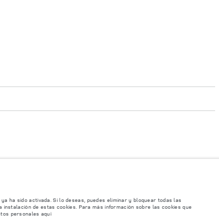
e su concesionario local.
onibilidad de opcionales y los tiempos de producción. Esta es una situación muy
versiones y colores. Recomendamos que los clientes se pongan en contacto con el
icaciones e imágenes mostradas en este sitio web.
ya ha sido activada. Si lo deseas, puedes eliminar y bloquear todas las
instalación de estas cookies. Para más información sobre las cookies que
 se producen modificaciones de forma continua y sin previo aviso. Según el
atos personales aquí
 basan en las especificaciones europeas. Estos pueden variar en función del