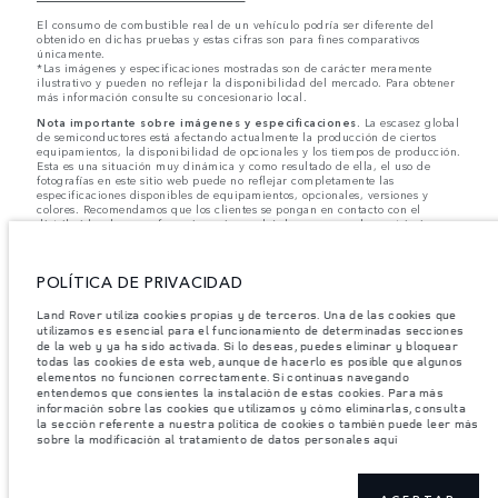
El consumo de combustible real de un vehículo podría ser diferente del
obtenido en dichas pruebas y estas cifras son para fines comparativos
únicamente.
*Las imágenes y especificaciones mostradas son de carácter meramente
ilustrativo y pueden no reflejar la disponibilidad del mercado. Para obtener
más información consulte su concesionario local.
Nota importante sobre imágenes y especificaciones.
La escasez global
de semiconductores está afectando actualmente la producción de ciertos
equipamientos, la disponibilidad de opcionales y los tiempos de producción.
Esta es una situación muy dinámica y como resultado de ella, el uso de
fotografías en este sitio web puede no reflejar completamente las
especificaciones disponibles de equipamientos, opcionales, versiones y
colores. Recomendamos que los clientes se pongan en contacto con el
distribuidor de su preferencia, quien podrá dar a conocer las restricciones
actuales de nuestros vehículos y que no realicen un pedido basándose
únicamente en las especificaciones e imágenes mostradas en este sitio web.
POLÍTICA DE PRIVACIDAD
Jaguar Land Rover Limited busca constantemente nuevas formas de mejorar
las especificaciones, el diseño y la producción de sus vehículos, piezas y
accesorios, por lo que se producen modificaciones de forma continua y sin
Land Rover utiliza cookies propias y de terceros. Una de las cookies que
previo aviso. Según el modelo, algunas funciones serán opcionales o
utilizamos es esencial para el funcionamiento de determinadas secciones
vendrán incluidas de serie. La información, las especificaciones, los motores
de la web y ya ha sido activada. Si lo deseas, puedes eliminar y bloquear
y los colores que aparecen en esta página web se basan en las
todas las cookies de esta web, aunque de hacerlo es posible que algunos
especificaciones europeas. Estos pueden variar en función del mercado y
elementos no funcionen correctamente. Si continuas navegando
pueden ser modificados sin previo aviso. Algunos vehículos se muestran con
entendemos que consientes la instalación de estas cookies. Para más
equipamiento opcional y accesorios originales que pueden no estar
información sobre las cookies que utilizamos y cómo eliminarlas, consulta
disponibles en todos los mercados. Ponte en contacto con tu concesionario
la sección referente a nuestra política de cookies o también puede leer más
local para consultar disponibilidad y precios.
sobre la modificación al tratamiento de datos personales aquí
Los pesos indicados reflejan la especificación estándar del vehículo. Los accesorios y
otros elementos instalados después del punto de fabricación afectarán la carga útil.
Asegúrese de que el Peso Bruto del Vehículo y las Cargas Máximas por Eje no se